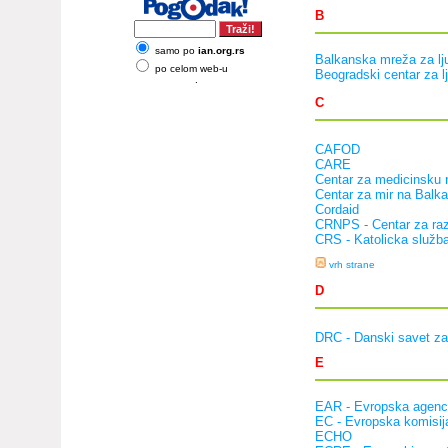
B
samo po
ian.org.rs
Balkanska mreža za lj
po celom web-u
Beogradski centar za l
.
C
CAFOD
CARE
Centar za medicinsku re
Centar za mir na Balk
Cordaid
CRNPS - Centar za raz
CRS - Katolicka služb
vrh strane
D
DRC - Danski savet za
E
EAR - Evropska agenci
EC - Evropska komisij
ECHO