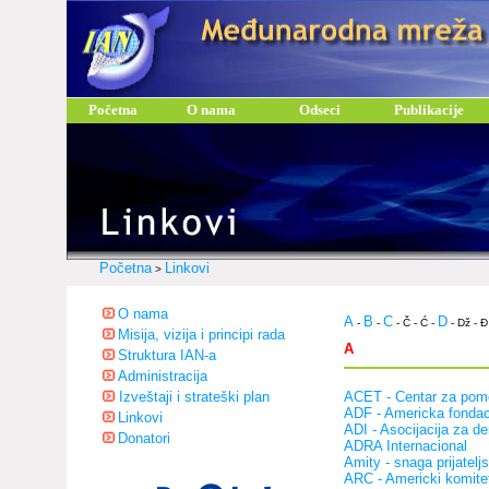
Početna
O nama
Odseci
Publikacije
Početna
Linkovi
>
O nama
A
B
C
D
-
-
- Č - Ć -
- Dž - Đ
Misija, vizija i principi rada
A
Struktura IAN-a
Administracija
Izveštaji i strateški plan
ACET - Centar za pomo
ADF - Americka fondaci
Linkovi
ADI - Asocijacija za de
Donatori
ADRA Internacional
Amity - snaga prijatelj
ARC - Americki komitet