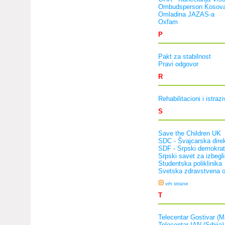
Ombudsperson Kosov
Omladina JAZAS-a
Oxfam
P
Pakt za stabilnost
Pravi odgovor
R
Rehabilitacioni i istraz
S
Save the Children UK
SDC - Švajcarska direk
SDF - Srpski demokrat
Srpski savet za izbegl
Studentska poliklinika
Svetska zdravstvena o
vrh strane
T
Telecentar Gostivar (M
Telecentar IAN (Srbija)