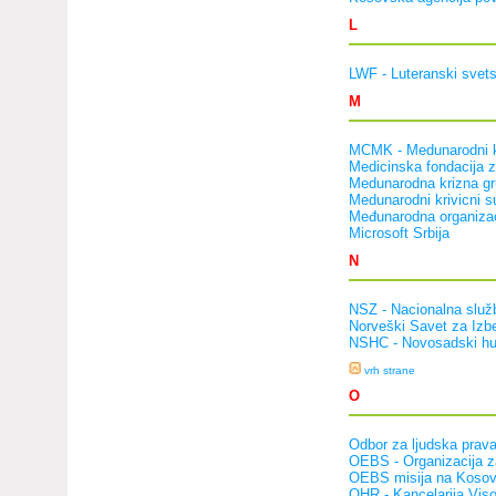
L
LWF - Luteranski svet
M
MCMK - Medunarodni k
Medicinska fondacija za
Medunarodna krizna g
Medunarodni krivicni s
Međunarodna organizaci
Microsoft Srbija
N
NSZ - Nacionalna služ
Norveški Savet za Izbe
NSHC - Novosadski hum
vrh strane
O
Odbor za ljudska prava
OEBS - Organizacija za
OEBS misija na Koso
OHR - Kancelarija Viso