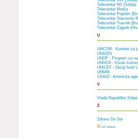
Telecentar NS (Srbija)
Telecentar Mreža
Telecentar Prijedor (B
Telecentar Slavonski B
Telecentar Travnik (Bo
Telecentar Zagreb (Hrv
U
UMCOR - Komitet za p
UNAIDS
UNDP - Program za ra
UNHCR - Visoki komesa
UNICEF - Deciji fond U
UNMIK
USAID - Americka agen
V
Vlada Republike Srbije
Z
Zdravo Da Ste
vrh strane