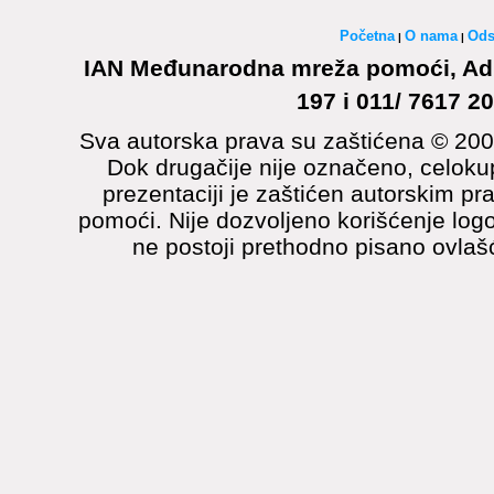
Početna
O nama
Ods
|
|
IAN Međunarodna mreža pomoći, Admi
197 i 011/ 7617 2
Sva autorska prava su zaštićena © 20
Dok drugačije nije označeno, celokupa
prezentaciji je zaštićen autorskim p
pomoći. Nije dozvoljeno korišćenje logo
ne postoji prethodno pisano ovl