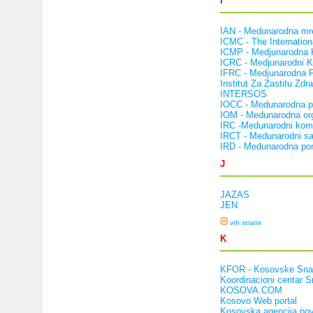
I
IAN - Medunarodna mr
ICMC - The Internation
ICMP - Medjunarodna Ko
ICRC - Medjunarodni K
IFRC - Medjunarodna F
Institut Za Zastitu Zdr
INTERSOS
IOCC - Medunarodna pr
IOM - Medunarodna org
IRC -Medunarodni komi
IRCT - Medunarodni save
IRD - Medunarodna pom
J
JAZAS
JEN
vrh strane
K
KFOR - Kosovske Sna
Koordinacioni centar S
KOSOVA.COM
Kosovo Web portal
Kosovska agencija pov